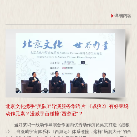
详细内容
北京文化携手"美队3"导演服务华语片 《战狼2》有好莱坞
动作元素？漫威宇宙碰撞"西游记"？
当好莱坞一线动作导演合作国内优秀动作演员吴京打造《战狼
2》，当漫威宇宙体系和《西游记》体系碰撞，这样"脑洞大开"的合