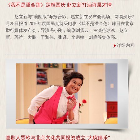
《我不是潘金莲》定档国庆 赵立新打油诗展才情
赵立新与“演圆版”海报合影。赵立新在发布会现场。网易娱乐7
月28日报道 2016年度国民期待级电影《我不是潘金莲》昨日在北京
举行媒体发布会，导演冯小刚，编剧刘震云，主演范冰冰、赵立
新、郭涛、大鹏、于和伟、张译、李宗翰、刘桦等集体亮...
详细内容
喜剧人贾玲与北京文化共同投资成立“大碗娱乐”