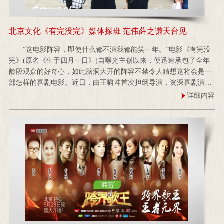
北京文化《有完没完》媒体探班 范伟薛之谦天台见
“这电影阵容，即使什么都不演我都能笑一年。”电影《有完没
完》(原名《生于四月一日》)自曝光主创以来，便迅速承包了全年
龄段观众的好奇心，如此脑洞大开的阵容不禁令人猜想这将会是一
部怎样的喜剧电影。近日，由王啸坤首次担纲导演，资深喜剧演员
范伟领衔...
详细内容