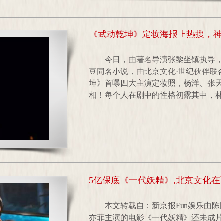
《武动乾坤》定妆海报上热搜，
今日，由著名导演张黎坐镇执导
豆同名小说，由北京文化·世纪伙伴联
坤》首曝四大主演定妆照，杨洋、张
相！每个人在剧中的性格初露其中，林氏
5亿保底《一代妖精》,北京文化在
本文转载自：新京报Fun娱乐由
亦菲主演的电影《一代妖精》还未成