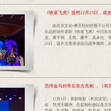
《铁道飞虎》提档12月23日，
由北京文化•摩天轮的控股子公司
出品的动作喜剧《铁道飞虎》今日在
龙、黄子韬、王凯、桑平、吴永伦、张
23日，该片主要讲述抗日战争期间，由
范伟金马封帝后首次亮相 ，《有
12月1日，喜剧电影《有完没完》
会，导演王啸坤、总监制杜扬以及主
英俊、孔连顺、陈维涵、安月夕、刘育