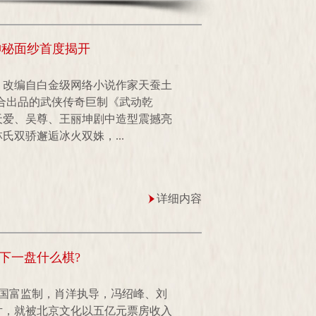
神秘面纱首度揭开
，改编自白金级网络小说作家天蚕土
合出品的武侠传奇巨制《武动乾
天爱、吴尊、王丽坤剧中造型震撼亮
双骄邂逅冰火双姝，...
详细内容
下一盘什么棋?
陈国富监制，肖洋执导，冯绍峰、刘
片，就被北京文化以五亿元票房收入