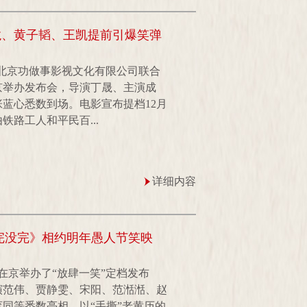
成龙、黄子韬、王凯提前引爆笑弹
北京功做事影视文化有限公司联合
京举办发布会，导演丁晟、主演成
蓝心悉数到场。电影宣布提档12月
铁路工人和平民百...
详细内容
完没完》相约明年愚人节笑映
在京举办了“放肆一笑”定档发布
演范伟、贾静雯、宋阳、范湉湉、赵
同等悉数亮相，以“手撕”老黄历的