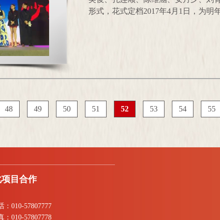
形式，花式定档2017年4月1日，为明年
48
49
50
51
52
53
54
55
化项目合作
：010-57807777
：010-57807778