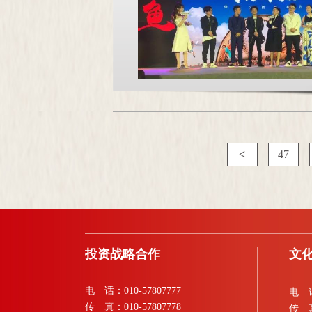
<
47
投资战略合作
文
电 话：010-57807777
电 话
传 真：010-57807778
传 真