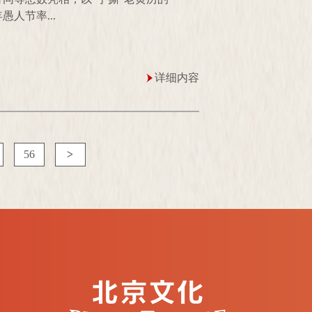
愚人节率...
详细内容
56
>