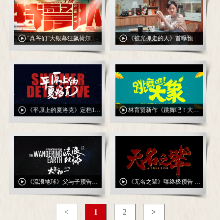
“真爷们”大银幕狂飙荷尔蒙 电影《特警队》强势定档12.27
《被光抓走的人》首曝预告 黄渤王珞丹谭卓上演现实主义爱情话题大片
《平原上的夏洛克》定档11月29日 实力派荒诞喜剧笑果超赞
林育贤新作《跳舞吧！大象》定档7.26 开心麻花演员艾伦逗你一夏
《流浪地球》父与子预告发布 吴京屈楚萧演绎“中国式”父子情
《无名之辈》曝终极预告 陈建斌任素汐章宇爆笑开启荒诞之旅
<
1
2
>