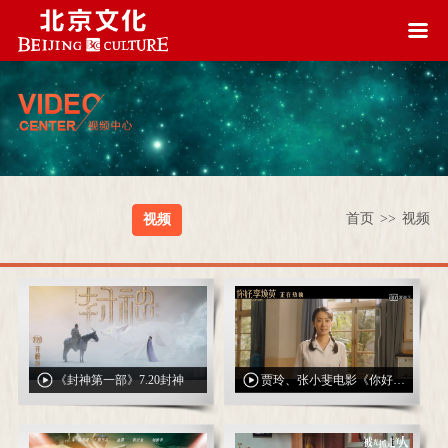
首页
>>
视频
视频
《封神第一部》7.20封神
贾玲、张小斐电影《你好，李焕英》