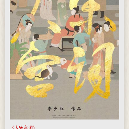
《大宋宫词》