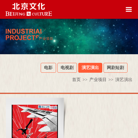
电影
电视剧
演艺演出
网剧短剧
首页
>>
产业项目
>>
演艺演出