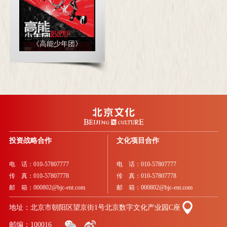
《高能少年团》
投资战略合作
文化项目合作
电 话：010-57807777
电 话：010-57807777
传 真：010-57807778
传 真：010-57807778
邮 箱：000802@bjc-ent.com
邮 箱：000802@bjc-ent.com
地址：北京市朝阳区望京街1号北京数字文化产业园C座
邮编：100016