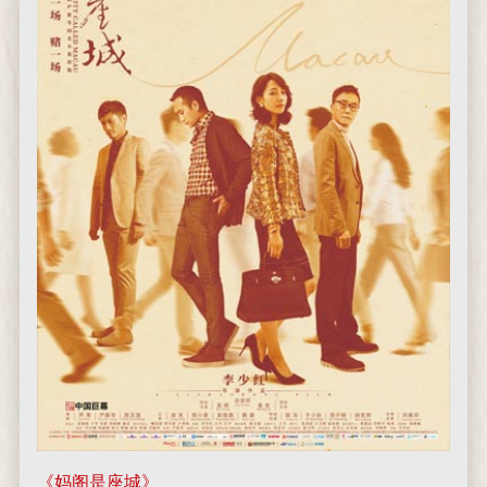
《妈阁是座城》