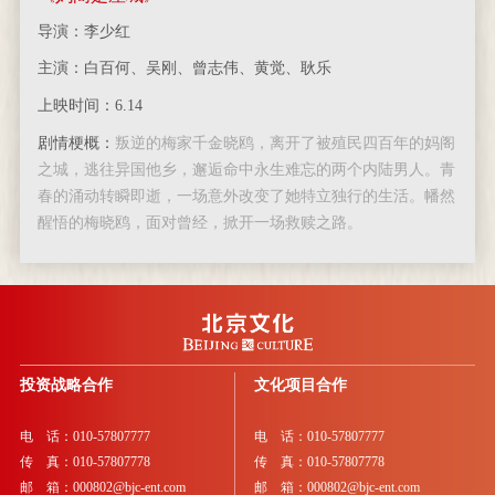
导演：李少红
主演：白百何、吴刚、曾志伟、黄觉、耿乐
上映时间：6.14
剧情梗概：
叛逆的梅家千金晓鸥，离开了被殖民四百年的妈阁
之城，逃往异国他乡，邂逅命中永生难忘的两个内陆男人。青
春的涌动转瞬即逝，一场意外改变了她特立独行的生活。幡然
醒悟的梅晓鸥，面对曾经，掀开一场救赎之路。
投资战略合作
文化项目合作
电 话：010-57807777
电 话：010-57807777
传 真：010-57807778
传 真：010-57807778
邮 箱：000802@bjc-ent.com
邮 箱：000802@bjc-ent.com