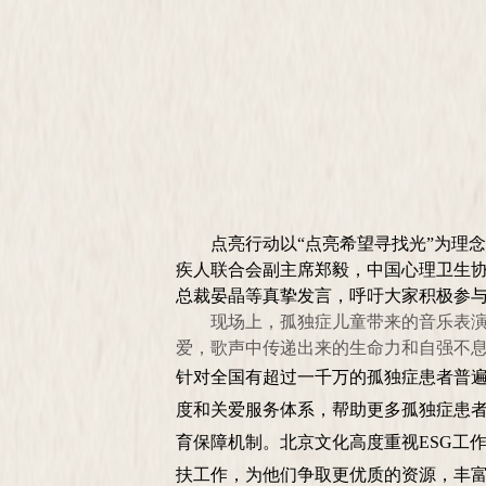
点亮行动以
“点亮希望寻找光”为理
疾人联合会副主席郑毅，中国心理卫生
总裁晏晶等真挚发言，呼吁大家积极参
现场上，孤独症儿童带来的音乐表
爱，歌声中传递出来的生命力和自强不
针对全国有超过一千万的孤独症患者普
度和关爱服务体系
，帮助更多孤独症患
育保障机制
。北京文化高度重视
ESG工
扶工作，为他们争取更优质的资源，丰