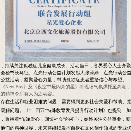
念，持续关注孤独症儿童健康成长。活动当日，各界爱心人士齐
协会秘书长马征
、
点亮行动公益计划发起人张蔚婷
、点亮行动公
与公益活动，凝聚爱心力量，帮助孤独症患者重拾信心与希望。
演《
New Boy》及《夜空中最闪亮的星》将现场气氛烘托至高
息的精神令所有人为之动容。
遍存在生活和就业困难的问题，需要得到更多社会关爱和帮助。
者缓解问题。
《
“十四五”特殊教育发展提升行动计划》
也提到，
作，秉持着“传递爱心，回馈社会”的初心，始终关注公益事业，
富他们的精神世界，未来将继续发挥自身在文化创作领域的专业