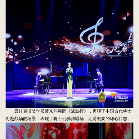
最佳表演奖学员带来的舞蹈《战鼓行》，再现了中国古代将士
将赴战场的场景，表现了将士们驰骋疆场、期待凯旋的雄心壮志。