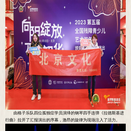
由格子乐队四位孤独症学员演绎的钢琴四手连弹《拉德斯基进
行曲》拉开了汇报演出的序幕，激昂的旋律为现场注入了活力。