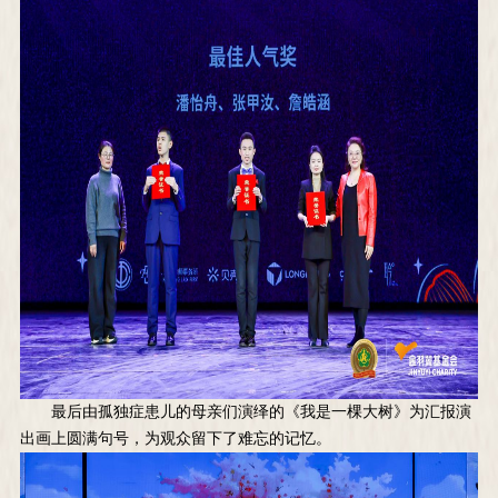
最后由孤独症患儿的母亲们演绎的《我是一棵大树》为汇报演
出画上圆满句号，为观众留下了难忘的记忆。