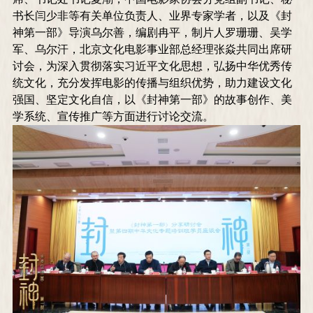
书长闫少非
等有关单位负责人、业界专家学者，以及《封
神第一部》导演
乌尔善
，编剧
冉平
，
制片人罗珊珊
、
吴学
军
、
乌尔汗
，
北京文化电影事业部总经理张焱
共同出席研
讨会，为深入贯彻落实习近平文化思想，弘扬中华优秀传
统文化，充分发挥电影的传播与组织优势，助力建设文化
强国、坚定文化自信，以《封神第一部》的故事创作、美
学系统、宣传推广等方面进行讨论交流。