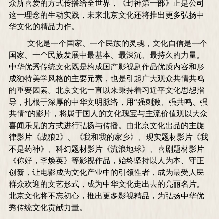
众所喜爱的方式传播给全世界，《封神第一部》正是公司
这一理念的生动实践，未来北京文化还将推出更多弘扬中
华文化的精品力作。
文化是一个国家、一个民族的灵魂，文化自信是一个
国家、一个民族发展中最基本、最深沉、最持久的力量。
中华优秀传统文化既是构成国产影视剧作品优质内容和形
成独特美学风格的主要元素，也是引起广大观众共情共鸣
的重要因素。北京文化一直以来秉持着习近平文化思想指
导，扎根于深厚的中华文明脉络，用“强刺激、强共鸣、强
共情”的影片，将属于国人的文化瑰宝与主流价值观以大众
喜闻乐见的方式进行弘扬与传播。由北京文化出品的主旋
律影片《战狼2》、《我和我的家乡》、现实题材影片《我
不是药神》、科幻题材影片《流浪地球》、喜剧题材影片
《你好，李焕英》等影视作品，始终坚持以人为本、守正
创新，让电影成为文化产业中的引领性者，成为最受人民
群众欢迎的文艺形式，成为中华文化走出去的亮丽名片。
北京文化将不忘初心，推出更多影视精品，为弘扬中华优
秀传统文化贡献力量。