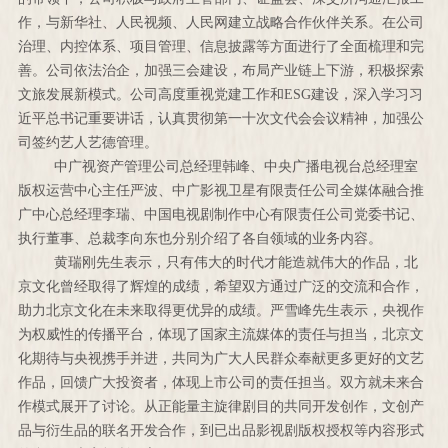
作，与新华社、人民视频、人民网建立战略合作伙伴关系。在公司
治理、内控体系、项目管理、信息披露等方面进行了全面梳理和完
善。公司依法治企，加强三会建设，布局产业链上下游，积极探索
文旅发展新模式。公司高度重视党建工作和ESG建设，深入学习习
近平总书记重要讲话，认真贯彻第一十次文代会会议精神，加强公
司签约艺人艺德管理。
中广视资产管理公司总经理韩峰、中央广播电视台总经理室
版权运营中心主任严波、中广影视卫星有限责任公司全媒体融合推
广中心总经理李瑞、中国电视剧制作中心有限责任公司党委书记、
执行董事、总裁李向东也分别介绍了各自领域的业务内容。
黄瑞刚先生表示，只有伟大的时代才能造就伟大的作品，北
京文化曾经取得了辉煌的成绩，希望双方通过广泛的交流和合作，
助力北京文化在未来取得更优异的成绩。严雪峰先生表示，央视作
为权威性的传播平台，体现了国家主流媒体的责任与担当，北京文
化期待与央视携手并进，共同为广大人民群众奉献更多更好的文艺
作品，回馈广大投资者，体现上市公司的责任担当。双方就未来合
作模式展开了讨论。从正能量主旋律剧目的共同开发创作，文创产
品与衍生品的联名开发合作，到已出品影视剧版权授权等内容形式