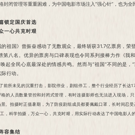
封闭管理等重重困难，为中国电影市场注入“强心针”，也为全民
篇锁定国庆首选
众一心共克时艰
的祖国》曾振奋感动了无数观众，最终斩获31.7亿票房，荣登
榜第八名。优异的票房与口碑表现也令同系列接棒力作《我和我
唤起全民心底最深处的情感共鸣。然而与“祖国”不同的是，
实际行动。
受了前所未见的沉重打击，影院停业，剧组停工，整个行业经历了长达1
格的人员数量管控和封闭式管理，有时连摄影师也无法进入现场，只
场景。拍摄时正值暑期，为了防疫剧组成员都要佩戴口罩，长时间忍受
复工，科学拍摄，万众一心，共克时艰，用实际行动表达了中国电影人
强阵容集结