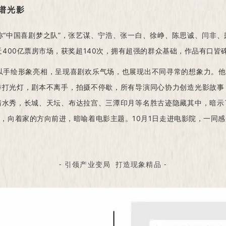
谱光影
称“中国喜剧梦之队”，张艺谋、宁浩、张一白、徐峥、陈思诚、闫非
400亿票房市场，获奖超140次，拥有超强的群众基础，作品有口皆
以手绘形象亮相，呈现喜剧欢乐气场，也展现出不同寻常的想象力。他
举打光灯，剧本不离手，拍摄不停歇，所有导演同心协力创造光影故事
清水秀，长城、天坛、布达拉宫、三潭印月等名胜古迹隐藏其中，暗示
，向着家的方向前进，暗喻着电影主题。10月1日走进电影院，一同
- 引领产业变局 打造现象精品 -