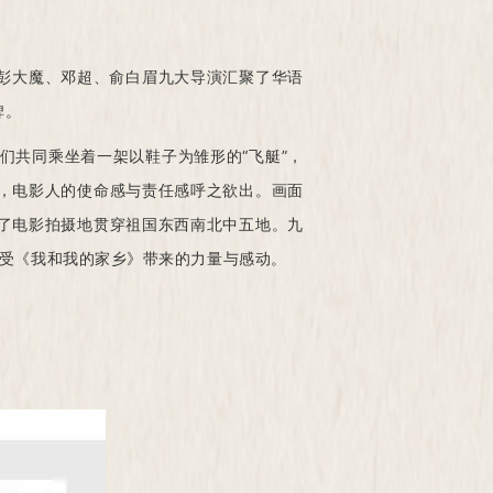
、彭大魔、邓超、俞白眉九大导演汇聚了华语
碑。
们共同乘坐着一架以鞋子为雏形的“飞艇”，
，电影人的使命感与责任感呼之欲出。画面
了电影拍摄地贯穿祖国东西南北中五地。九
感受《我和我的家乡》带来的力量与感动。