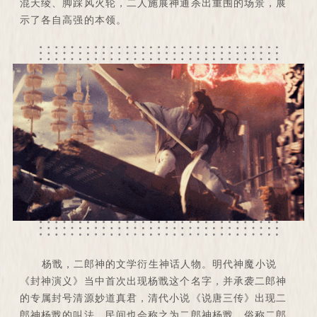
混天绫、脚踩风火轮，二人施展神通杀出重围的场景，展
示了各自高强的本领。
杨戬，二郎神的文学衍生神话人物。明代神魔小说
《封神演义》当中首次出现杨戬这个名字，并承袭二郎神
的专属封号清源妙道真君，清代小说《说唐三传》出现二
郎神杨戬的叫法，民间也会称之为二郎神杨戬，俗称二郎