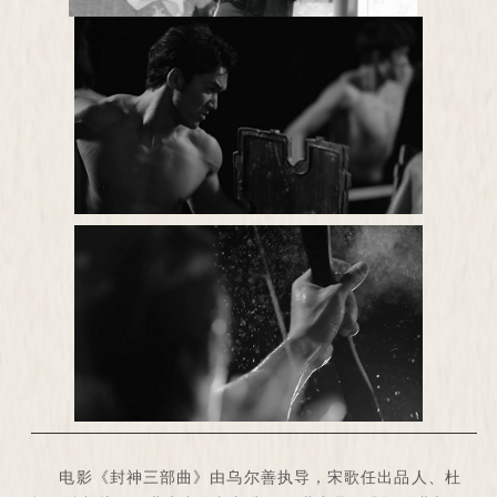
电影《封神三部曲》由乌尔善执导，宋歌任出品人、杜