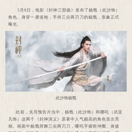
5月8日，电影《封神三部曲》发布了杨戬（此沙饰）
角色。身穿一袭道袍，手持三尖两刃刀的杨戬，形象正式
曝光。
此沙饰杨戬
此前，先导预告片当中，杨戬（此沙饰）和哪吒（武亚
凡饰）这两个《封神演义》原著中人气颇高的角色首次亮
相。画面中杨戬挥舞三尖两刃刀，哪吒手握乾坤圈、身披