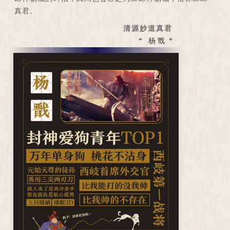
真君。
清源妙道真君
* 杨 戬 *