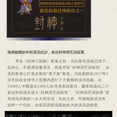
饰演杨戬的年轻演员此沙，来自封神演艺训练营。
早在《封神三部曲》筹备之初，乌尔善导演就已经下
定决心，不选用流量演员，而是开设“封神演艺训练营”，从
无到有潜心打造全新的“质子旅”角色。为此剧组自2017年2
月开始在全球华人范围内进行了大规模的演员招募。从
15000人中甄选出1400人由导演亲自面试，最终筛选出二十
多位年轻演员进入“封神演艺训练营”。“封神演艺训练营”是
导演乌尔善的一次大胆尝试，在此之前，中国电影还没有
这样一个综合、全面且训练强度如此大的演员训练营。