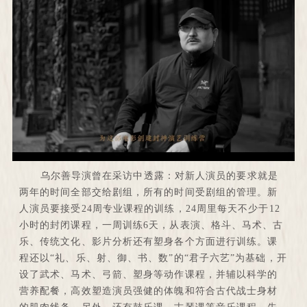
乌尔善导演曾在采访中透露：对新人演员的要求就是
两年的时间全部交给剧组，所有的时间受剧组的管理。新
人演员要接受24周专业课程的训练，24周里每天不少于12
小时的封闭课程，一周训练6天，从表演、格斗、马术、古
乐、传统文化、影片分析还有塑身各个方面进行训练。课
程还以“礼、乐、射、御、书、数”的“君子六艺”为基础，开
设了武术、马术、弓箭、塑身等动作课程，并辅以科学的
营养配餐，高效塑造演员强健的体魄和符合古代战士身材