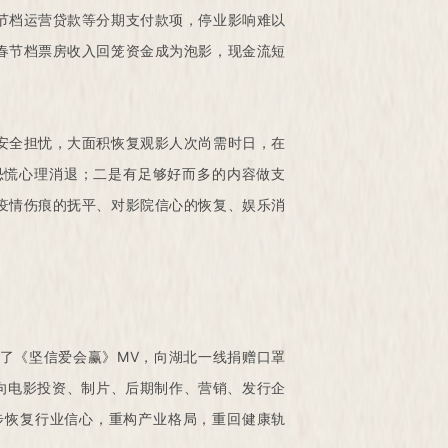
节档运营贷款等分期支付款项，停业影响难以
春节档票房收入回笼资金成为泡影，现金流短
安全担忧，大面积恢复观影人次尚需时日，在
恐慌心理消退；二是有足够好而多的内容做支
疫情伤痕的抚平、对影院信心的恢复、娱乐消
了《坚信爱会赢》MV，向湖北一线捐赠口罩
向电影投资、制片、后期制作、营销、发行企
步恢复行业信心，重构产业格局，重回健康轨