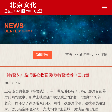
首页
>>
新闻中心
>>
详情
新闻中心
《特警队》路演暖心收官 致敬特警燃爆中国力量
2020/01/02
正在热映的电影《特警队》于今日曝光暖心特辑，揭开影片台前幕
后的精彩故事。影片上映后随即收获观众“血性”、“燃爽”等好评，
超高口碑俘获了许多观众的心。同时，该影片导演丁晟携演员凌潇
肃、贾乃亮空降哈尔滨，完成“守护”主题城市路演活动的最后一