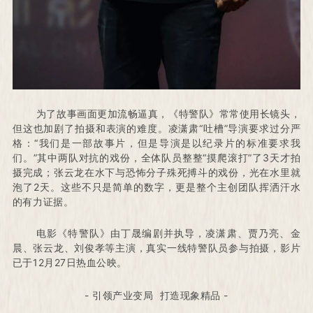
为了故事画面更加流畅逼真，《特警队》常常使用长镜头，
但这也加剧了拍摄和表演的难度。
凌潇肃“吐槽”导演要求过分严
格：
“我们是一部故事片，但是导演是以纪录片的标准要求我
们。
”其中两队对抗的戏份，全体队员整整“摸爬滚打”了3天才拍
摄完成；
张云龙在水下与恐怖分子殊死搏斗的戏份，光在水里就
泡了2天。
这些不只是简单的数字，更是整个主创团队挥洒汗水
的有力证据。
电影《特警队》由丁晟编剧并执导，凌潇肃、贾乃亮、金
晨、张云龙、刘俊孝等主演，真实一线特警队员参与拍摄，影片
已于12月27日热血公映。
- 引领产业变局 打造现象精品 -