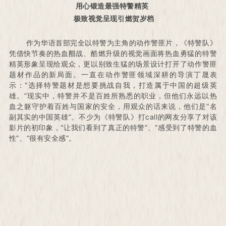
用心锻造最强特警精英
极致视觉呈现引燃贺岁档
作为华语首部完全以特警为主角的动作警匪片，《特警队》
凭借快节奏的热血酣战、酷燃升级的视觉画面将热血勇猛的特警
精英形象呈现给观众，更以别致生猛的场景设计打开了动作警匪
题材作品的新局面。
一直在动作警匪领域深耕的导演丁晟表
示：
“选择特警题材是想要挑战自我，打造属于中国的超级英
雄。
”现实中，特警并不是百姓所熟悉的职业，但他们永远以热
血之躯守护着百姓与国家的安全，用观众的话来说，他们是“名
副其实的中国英雄”。
不少为《特警队》打call的网友分享了对该
影片的初印象，“让我们看到了真正的特警”、“感受到了特警的血
性”、“很有安全感”。