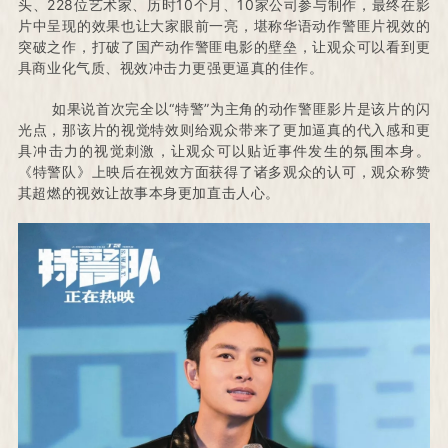
头、228位艺术家、历时10个月、10家公司参与制作，最终在影
片中呈现的效果也让大家眼前一亮，堪称华语动作警匪片视效的
突破之作，打破了国产动作警匪电影的壁垒，让观众可以看到更
具商业化气质、视效冲击力更强更逼真的佳作。
如果说首次完全以“特警”为主角的动作警匪影片是该片的闪
光点，那该片的视觉特效则给观众带来了更加逼真的代入感和更
具冲击力的视觉刺激，让观众可以贴近事件发生的氛围本身。
《特警队》上映后在视效方面获得了诸多观众的认可，观众称赞
其超燃的视效让故事本身更加直击人心。