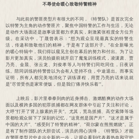
不辱使命暖心致敬特警精神
与此前的警匪类型片有很大的不同，《特警队》是首次完全
以特警为主角的动作警匪片，聚焦中国特警的工作与生活，无论
是动作大场面还是故事设置都力求真实，刺激紧张程度全方位升
级。
在采访中，丁晟曾表示：
“想为观众呈现最真实的特警生
活，传递和致敬他们的精神，于是有了这部片子。
”在全新曝光
的暖心特辑中，我们得以窥见主创在幕后的努力和付出。
为了让
影片更加真实，演员拍摄前就开启了魔鬼训练模式，凌潇肃、贾
乃亮、金晨、张云龙、刘俊孝等人与特警们同吃同住，日夜训
练。
陪同训练的特警曾以为会有人坚持不住，中途退出。
而事实
证明，所有人都完美地消化了训练课程，用贾乃亮的话来说就
是“尽管受伤是家常便饭，但是我们‘痛并快乐着’”。
上映后，影片里拳拳到肉的近身搏击、激燃酷爽的动作大场
面以及横跨多国的犯罪抓捕都在网友群体中引起了关注和讨论，
大呼“打开了肾上腺素的开关”。
尤其，荒岛抓捕、高空索降等场
景都给观众留下了深刻的记忆，“这竟然是国产片”、“这才是属于
中国的大片”、“感受到了特警的精神”、“荷尔蒙在熊熊燃烧”。
正
是有了制作团队的大胆尝试，演员的用心演绎，《特警队》才能
在警匪类型片中走出全新的一步，让观众看到代表着热血和守护