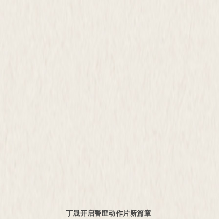
丁晟开启警匪动作片新篇章