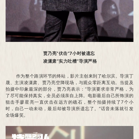
贾乃亮“伏击”7小时被遗忘
凌潇肃“实力吐槽”导演严格
作为整个路演环节的终站，影片主创来到了哈尔滨。
导演丁
晟、主演凌潇肃、贾乃亮空降现场，与观众零距离互动。
当提及
拍摄中印象最深的部分，贾乃亮表示：
“导演要求非常严格，为
了尽可能保持真实，全员必须亲自上阵。
电影最后自己所饰演的
狙击手廖星亮一直伏击在远方的礁石，整个拍摄持续了7个小
时，自己一动未动，最后却被导演所遗忘了。
”话音未落就引发
全场爆笑。