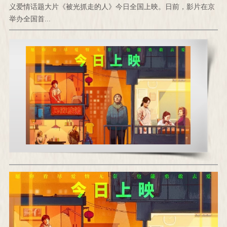
义爱情话题大片《被光抓走的人》今日全国上映。日前，影片在京
举办全国首...