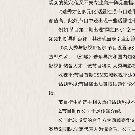
观众的笑穴,但又不失专业,能一阵见血
2)选秀才艺多元化,话题性强:节目选手
颜值高。此外,节目中还出现一些话题性
例如,节目第二期出现“网红四少”之一叶
频频打断导师点评。其出现当晚引发新浪
3)真人秀与影视IP捆绑:节目设置场
造型总监、 《幻城》选角导演和国内知
影视剧储备人才。该节目将真 人秀与影视I
收视率:节目首期CSM52城收视率达0.831/2
话题热度:节目播出后微博话题讨论不断,
绩。
节目衍生的选手相关热门话题热度不
2.节目制作公司千足传媒介绍.
公司此次投资的合作方为西藏嘉华文化传
案策划团队,法定代表人为倪金马。公司