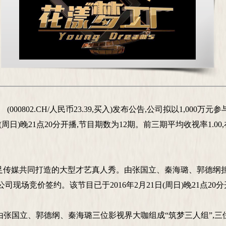
02） (000802.CH/人民币23.39,买入)发布公告,公司拟以1,
日(周日)晚21点20分开播,节目期数为12期。前三期平均收视率1.
媒共同打造的大型才艺真人秀。由张国立、秦海璐、郭德纲担当
司现场竞价签约。该节目已于2016年2月21日(周日)晚21点20
张国立、郭德纲、秦海璐三位影视界大咖组成“筑梦三人组”,三位