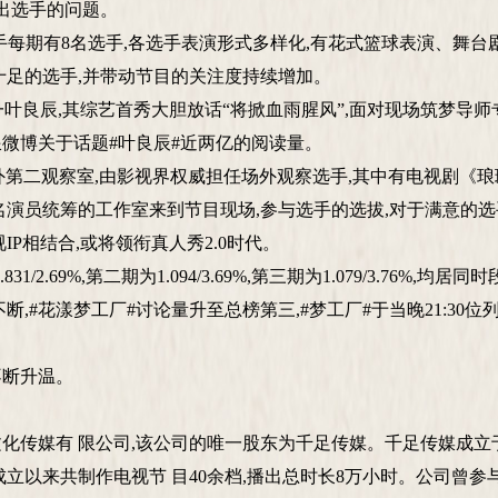
指出选手的问题。
每期有8名选手,各选手表演形式多样化,有花式篮球表演、舞台
十足的选手,并带动节目的关注度持续增加。
良辰,其综艺首秀大胆放话“将掀血雨腥风”,面对现场筑梦导师专
微博关于话题#叶良辰#近两亿的阅读量。
外第二观察室,由影视界权威担任场外观察选手,其中有电视剧《
名演员统筹的工作室来到节目现场,参与选手的选拔,对于满意的
P相结合,或将领衔真人秀2.0时代。
.69%,第二期为1.094/3.69%,第三期为1.079/3.76%,均居
#花漾梦工厂#讨论量升至总榜第三,#梦工厂#于当晚21:30位
断升温。
媒有 限公司,该公司的唯一股东为千足传媒。千足传媒成立于2
成立以来共制作电视节 目40余档,播出总时长8万小时。公司曾