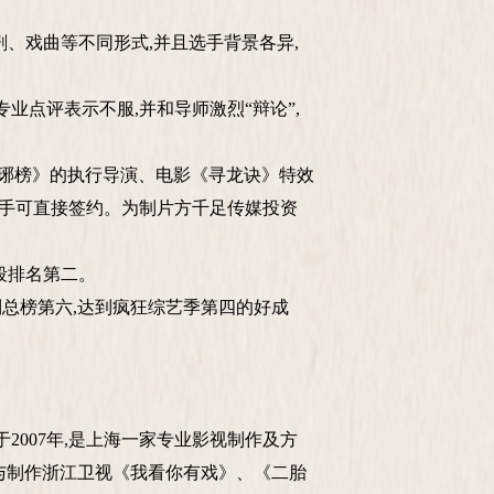
剧、戏曲等不同形式,并且选手背景各异,
业点评表示不服,并和导师激烈“辩论”,
琅琊榜》的执行导演、电影《寻龙诀》特效
选手可直接签约。为制片方千足传媒投资
同时段排名第二。
列总榜第六,达到疯狂综艺季第四的好成
007年,是上海一家专业影视制作及方
参与制作浙江卫视《我看你有戏》、《二胎