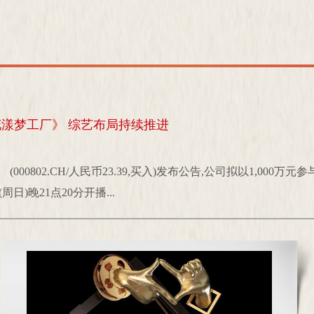
漾梦工厂》 综艺布局持续推进
02） (000802.CH/人民币23.39,买入)发布公告,公司拟以1,
日)晚21点20分开播...